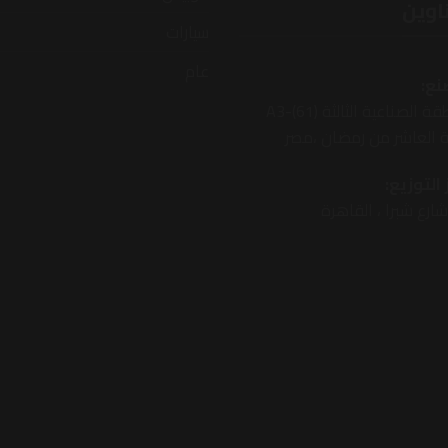
اوين
سيارات
عام
نع:
 الصناعية الثالثة A3-(61)
 العاشر من رمضان ،مصر
التوزيع: