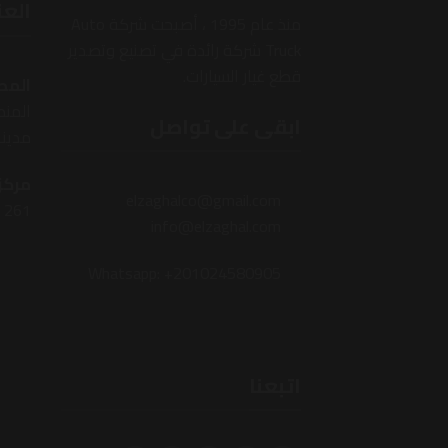
العن
منذ عام 1995 ، أصبحت شركة Auto
Truck شركة رائدة في تصنيع وتصدير
قطع غيار السيارات.
المص
المنطقة
ابقى على تواصل
مدينة
مركز 
elzaghalco@gmail.com
261 شارع شبرا ، القاهرة
info@elzaghal.com
Whatsapp: +201024580905
اتبعنا