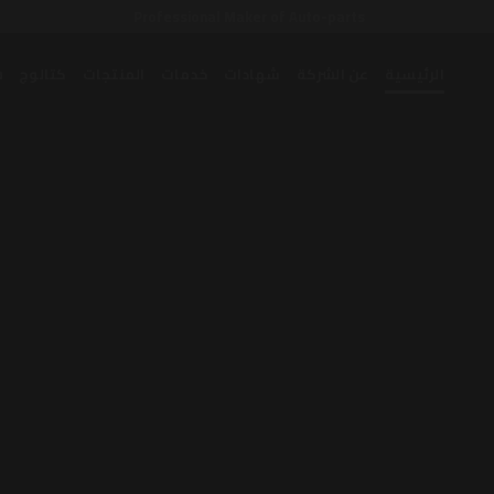
Professional Maker of Auto-parts
الرئيسية
عن الشركة
شهادات
خدمات
المنتجات
كتالوج
ش