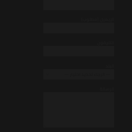
اﻹيميل (مطلوب)
التليفون
البلد
الرسالة