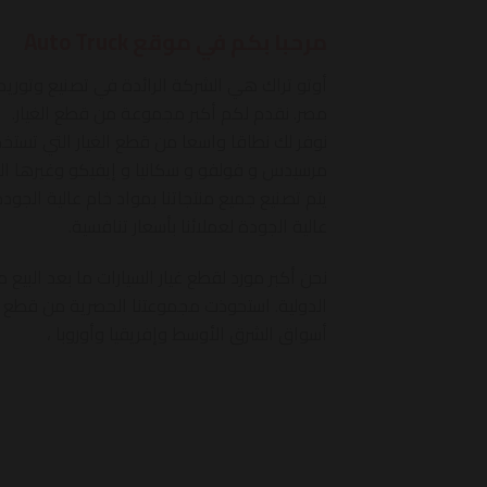
مرحبا بكم في موقع Auto Truck
أوتو تراك هي الشركة الرائدة في تصنيع وتوريد
مصر. نقدم لكم أكبر مجموعة من قطع الغيار.
نوفر لك نطاقا واسعا من قطع الغيار التي تستخ
مرسيدس و فولفو و سكانيا و إيفيكو وغيرها الك
يتم تصنيع جميع منتجاتنا بمواد خام عالية الج
عالية الجودة لعملائنا بأسعار تنافسية.
نحن أكبر مورد لقطع غيار السيارات ما بعد البيع من
الدولية. استحوذت مجموعتنا الحصرية من قطع غيا
أسواق الشرق الأوسط وإفريقيا وأوروبا ،