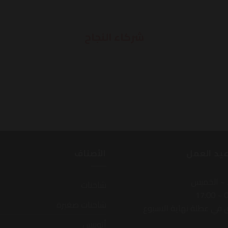
شركاء النجاح
new 
يد العمل
اﻷصناف
 ~ الخميس
شاحنات
08
شاحنات صغيرة
في عطلة نهاية الاسبوع
أتوبيس