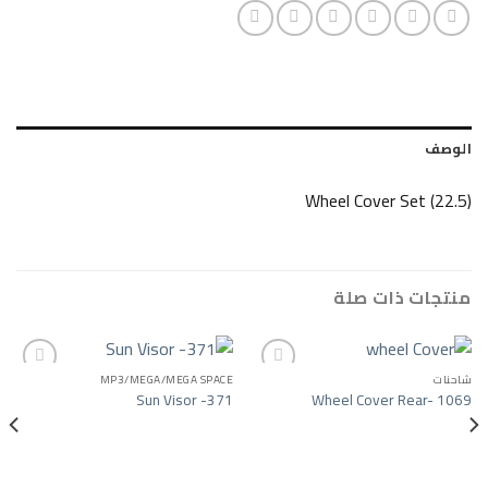
Wheel Cover 
ات صلة
MP3/MEGA/MEGA SPACE
Sun Visor -371
Wheel Cover 
Add to wishlist
Add to wishlist