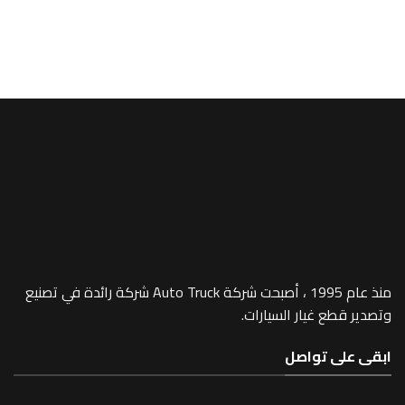
A/MEGA SPACE
or Lamp -516
منذ عام 1995 ، أصبحت شركة Auto Truck شركة رائدة في تصنيع
 غيار السيارات.
 تواصل