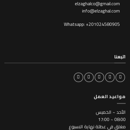
elzaghalco@gma
info@elzagh
Whatsapp: +201024
لعمل
خميس
طلة نهاية الاسبوع