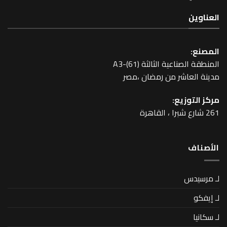
عية الثالثة A3-(61)
اشر من رمضان ،مصر
زيع: