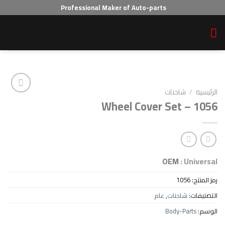
Professional Maker of Auto-parts
احنات
Wheel Cover Set
Add to wishlist
OEM :
10
احنات
,
عام
Body-P