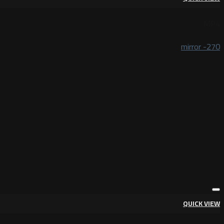
MP4
mirror -270
QUICK VIEW