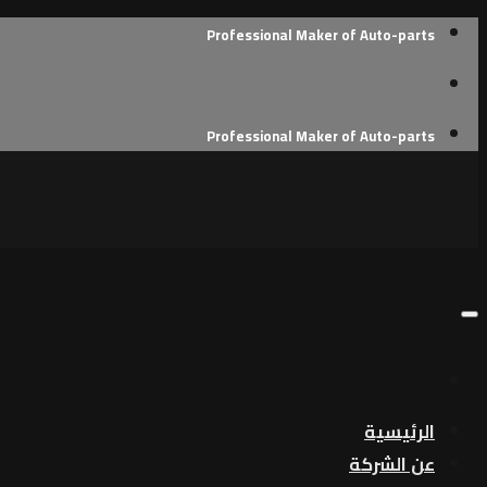
Skip
Professional Maker of Auto-parts
to
content
Professional Maker of Auto-parts
الرئيسية
عن الشركة