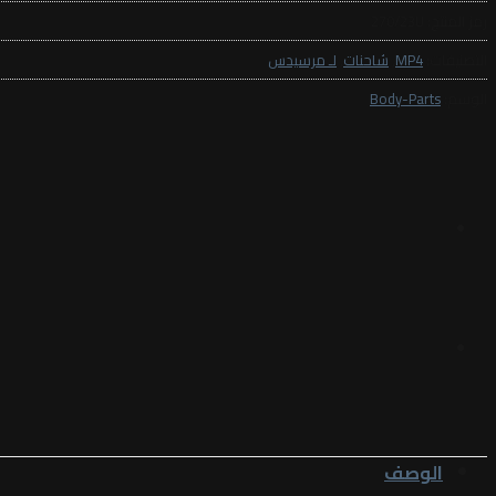
رمز المنتج:
270/23U
التصنيفات:
MP4
,
شاحنات
,
لـ مرسيدس
الوسم:
Body-Parts
الوصف