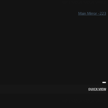
MP3/MEGA/MEGA SPACE
Main Mirror -223
QUICK VIEW
MP3/MEGA/MEGA SPACE