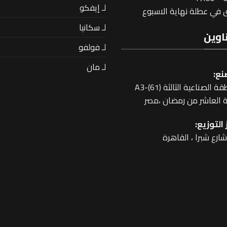
لـ إيفكو
في عطلة نهاية الاسبوع
لـ سكانيا
اوين
لـ فولفو
لـ مان
نع:
 الصناعية الثالثة A3-(61)
 العاشر من رمضان ،مصر
التوزيع: