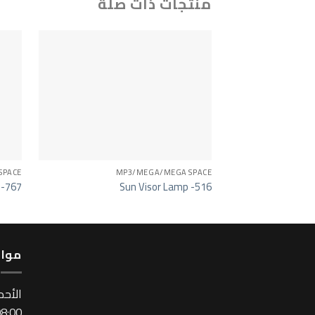
منتجات ذات صلة
SPACE
MP3/MEGA/MEGA SPACE
 -767
Sun Visor Lamp -516
مواع
اﻷحد
:00 ~ 17:00