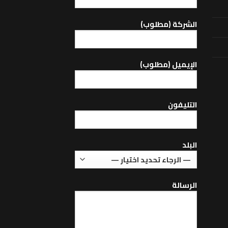
الشركة (مطلوب)
اﻹيميل (مطلوب)
التليفون
البلد
الرسالة