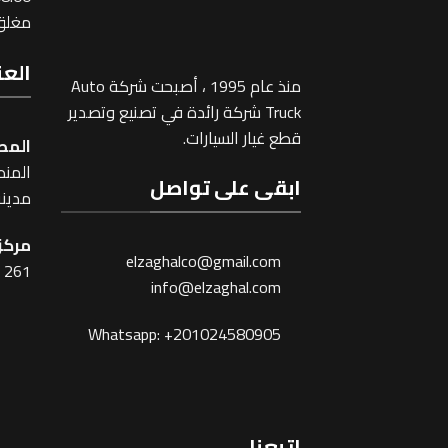
مغلق 
العن
منذ عام 1995 ، أصبحت شركة Auto
Truck شركة رائدة في تصنيع وتصدير
قطع غيار السيارات.
المص
المنطقة
ابقى على تواصل
مدينة
مركز 
elzaghalco@gmail.com
261 شارع شبرا ، القاهرة
info@elzaghal.com
Whatsapp: +201024580905
اتبعنا