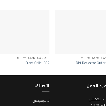
MP3/MEGA/MEGA SPACE
MP3/MEGA/MEGA 
Front Grille -332
Dirt Deflector Outer
يد العمل
اﻷصناف
 ~ الخميس
لـ مرسيدس
08