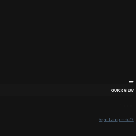
QUICK VIEW
شاحنات
Sign Lamp – 627