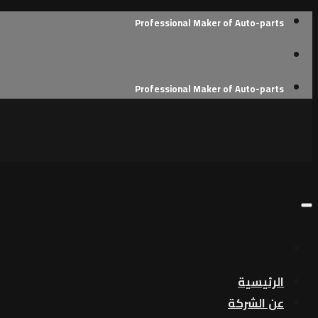
Skip
Professional Maker of Auto-parts
to
content
Professional Maker of Auto-parts
الرئيسية
عن الشركة