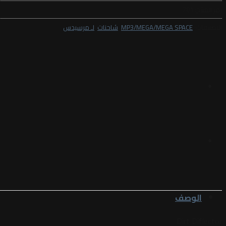
رمز المنتج:
701
التصنيفات:
MP3/MEGA/MEGA SPACE
,
شاحنات
,
لـ مرسيدس
الوصف
Dirt Diflector