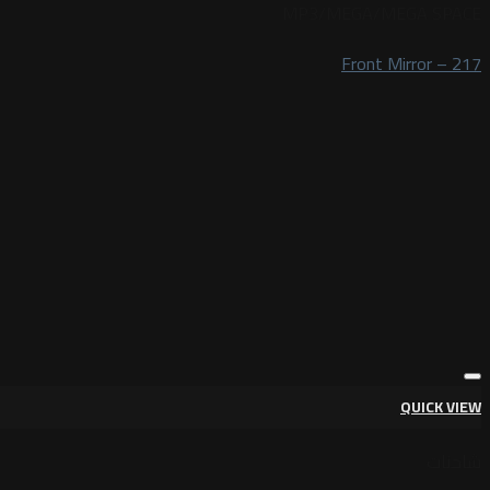
MP3/MEGA/MEGA SPACE
Front Mirror – 217
QUICK VIEW
شاحنات