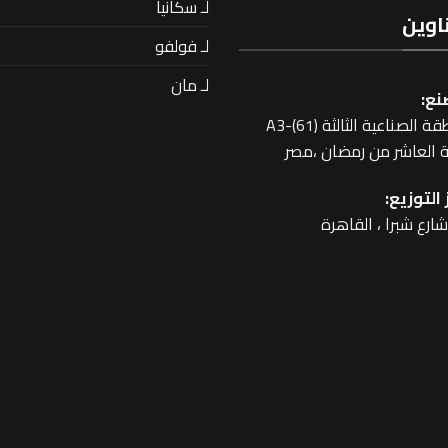
لـ سكانيا
اوين
لـ فولفو
لـ مان
نع:
 الصناعية الثالثة A3-(61)
 العاشر من رمضان ،مصر
التوزيع: