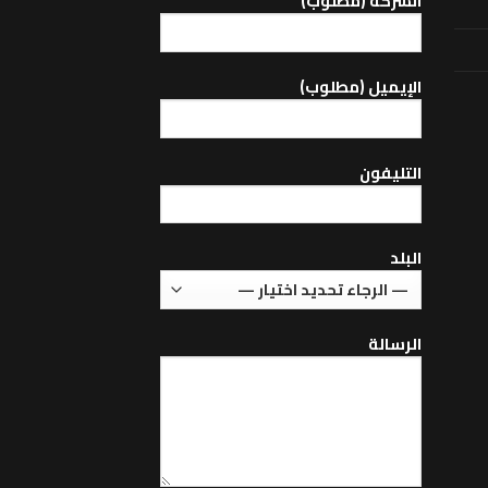
الشركة (مطلوب)
اﻹيميل (مطلوب)
التليفون
البلد
الرسالة