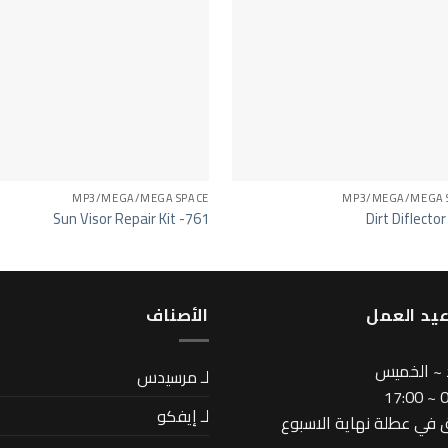
MP3/MEGA/MEGA SPACE
MP3/MEGA/MEGA 
Sun Visor Repair Kit -761
Dirt Diflecto
يد العمل
اﻷصناف
 ~ الخميس
لـ مرسيدس
08
لـ إيفكو
في عطلة نهاية الاسبوع