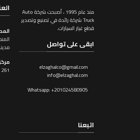
العن
منذ عام 1995 ، أصبحت شركة Auto
Truck شركة رائدة في تصنيع وتصدير
قطع غيار السيارات.
المص
المنطقة
ابقى على تواصل
مدينة
مركز 
elzaghalco@gmail.com
261 شارع شبرا ، القاهرة
info@elzaghal.com
Whatsapp: +201024580905
اتبعنا