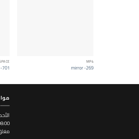
SPACE
MP4
r -701
mirror -269
مواع
اﻷحد
:00 ~ 17:00
مغلق 