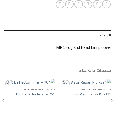
MP4 Fog and Head L
ات صلة
MP3/MEGA/MEGA SPACE
MP3/MEGA/
Dirt Deflector Inner – 764
Sun Visor Repa
Add to wishlist
Add to wishlist