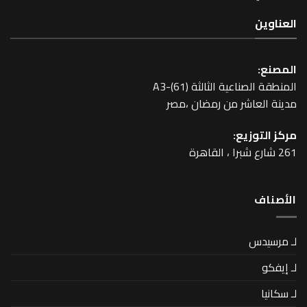
عية الثالثة A3-(61)
اشر من رمضان ،مصر
زيع: