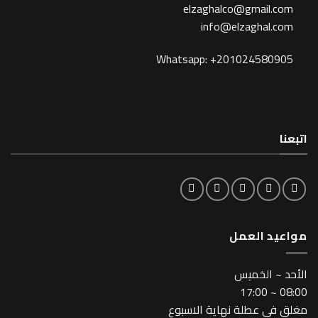
elzaghalco@gma
info@elzagh
Whatsapp: +201024
لعمل
خميس
طلة نهاية الاسبوع