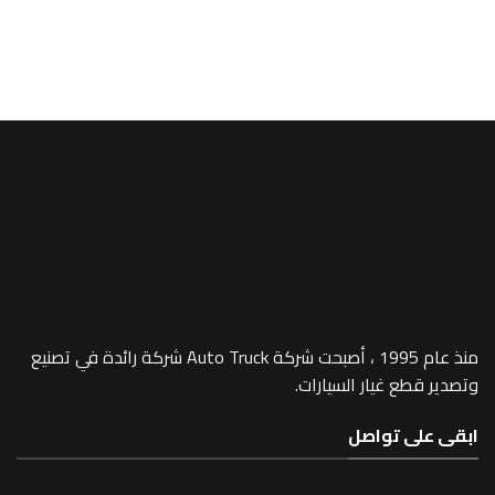
A/MEGA SPACE
 (CHROMED) –
1098
منذ عام 1995 ، أصبحت شركة Auto Truck شركة رائدة في تصنيع
 غيار السيارات.
 تواصل