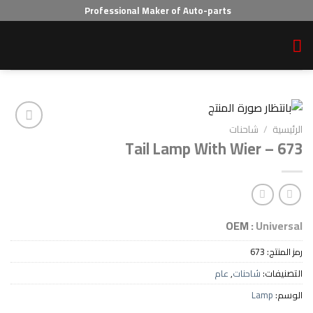
Professional Maker of Auto-parts
احنات
Tail Lamp With Wie
Add to wishlist
OEM :
6
احنات
,
عام
L