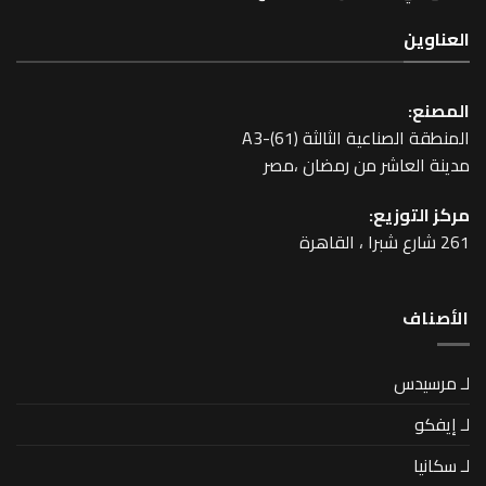
عية الثالثة A3-(61)
اشر من رمضان ،مصر
زيع: