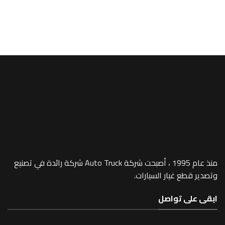
MP4
ER -270/23U
منذ عام 1995 ، أصبحت شركة Auto Truck شركة رائدة في تصنيع
 غيار السيارات.
 تواصل