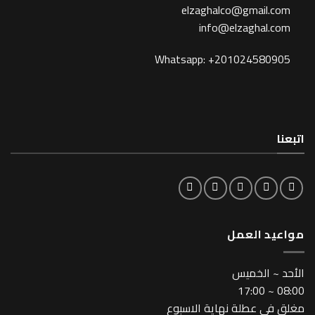
elzaghalco@gma
info@elzagh
Whatsapp: +201024
لعمل
خميس
طلة نهاية الاسبوع