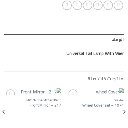
Universal Tail Lamp
ات صلة
MP3/MEGA/MEGA SPACE
Front Mirror – 217
Wheel Cover 
Add to wishlist
Add to wishlist