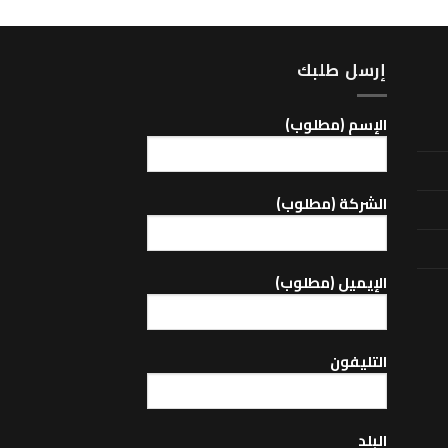
إرسل طلبك
اﻹسم (مطلوب)
الشركة (مطلوب)
اﻹيميل (مطلوب)
التليفون
البلد