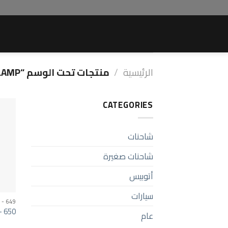
Ski
t
conten
الرئيسية
/
منتجات تحت الوسم “LAMP”
CATEGORIES
شاحنات
شاحنات صغيرة
أتوبيس
سيارات
 - 649
– 650
عام