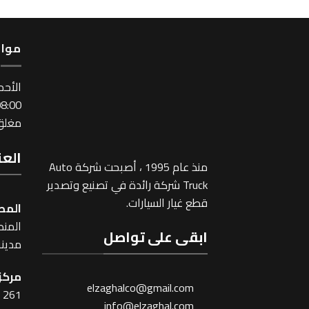
مواع
اﻷحد
:00 ~ 17:00
مغلق 
العن
منذ عام 1995 ، أصبحت شركة Auto
Truck شركة رائدة في تصنيع وتصدير
قطع غيار السيارات.
المص
المنطقة
ابقى على تواصل
مدينة
مركز 
elzaghalco@gmail.com
261 شارع شبرا ، القاهرة
info@elzaghal.com