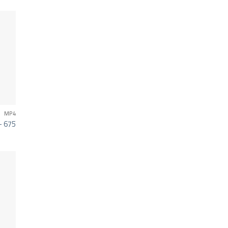
MP4
– 675