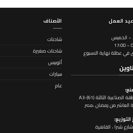
يد العمل
اﻷصناف
 ~ الخميس
شاحنات
08
شاحنات صغيرة
في عطلة نهاية الاسبوع
أتوبيس
اوين
سيارات
عام
نع:
 الصناعية الثالثة A3-(61)
 العاشر من رمضان ،مصر
التوزيع: