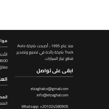
مواع
منذ عام 1995 ، أصبحت شركة Auto
Truck شركة رائدة في تصنيع وتصدير
اﻷحد
قطع غيار السيارات.
:00 ~ 17:00
مغلق 
ابقى على تواصل
العن
elzaghalco@gmail.com
info@elzaghal.com
المص
المنطقة
Whatsapp: +201024580905