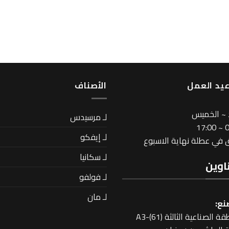
يد العمل
اﻷصناف
 ~ الخميس
لـ مرسيدس
08
لـ إيفكو
في عطلة نهاية الاسبوع
لـ سكانيا
اوين
لـ فولفو
لـ مان
نع:
 الصناعية الثالثة A3-(61)