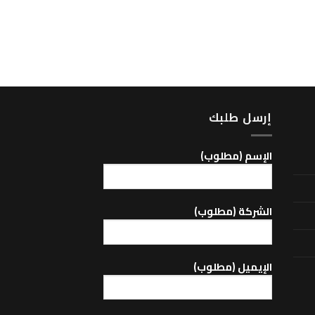
MP3/MEGA/MEGA SPACE
Sun Visor – 340
إرسل طلبك
اﻹسم (مطلوب)
الشركة (مطلوب)
اﻹيميل (مطلوب)