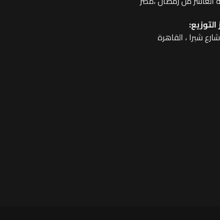
 العاشر من رمضان ،مصر
التوزيع: