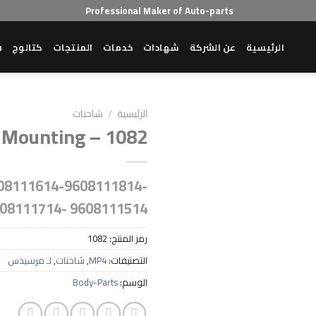
Professional Maker of Auto-parts
الرئيسية
عن الشركة
شهادات
خدمات
المنتجات
كتالوج
ش
الرئيسية
/
شاحنات
 Mounting – 1082
Add to wishlist
08111614-9608111814-
08111714- 9608111514
رمز المنتج:
1082
التصنيفات:
MP4
,
شاحنات
,
لـ مرسيدس
الوسم:
Body-Parts