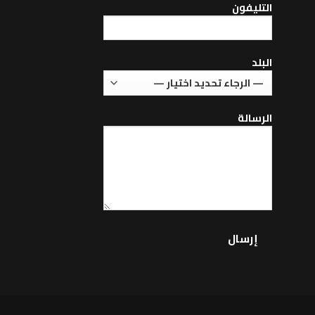
التليفون
البلد
الرسالة