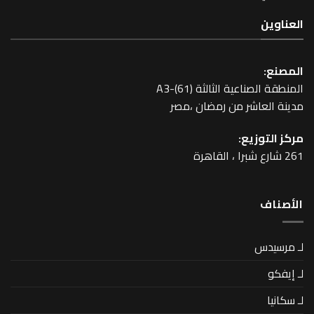
عية الثالثة A3-(61)
اشر من رمضان ،مصر
زيع: