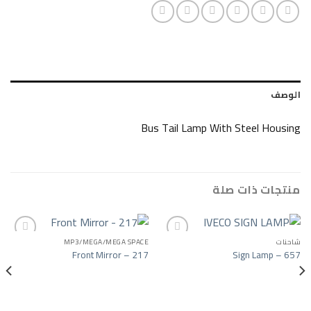
Bus Tail Lamp With Stee
ات صلة
MP3/MEGA/MEGA SPACE
Front Mirror – 217
Sign 
Add to wishlist
Add to wishlist