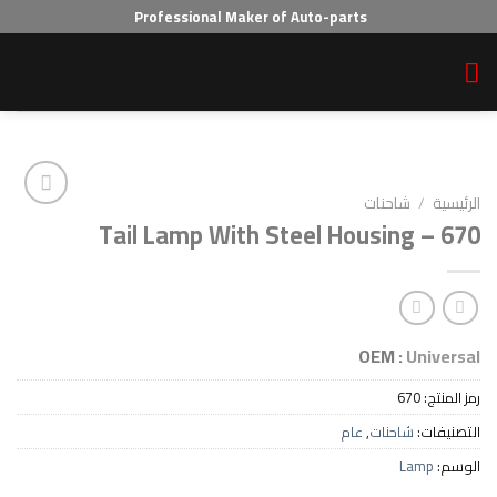
Professional Maker of Auto-parts
احنات
Tail Lamp With Steel Housin
Add to wishlist
OEM :
6
احنات
,
عام
L