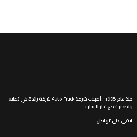
MP4
ER -270/23U
منذ عام 1995 ، أصبحت شركة Auto Truck شركة رائدة في تصنيع
 غيار السيارات.
 تواصل