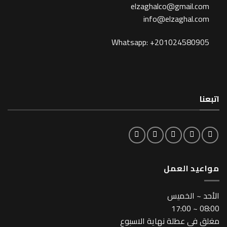
elzaghalco@gma
info@elzagh
Whatsapp: +201024
لعمل
خميس
طلة نهاية الاسبوع