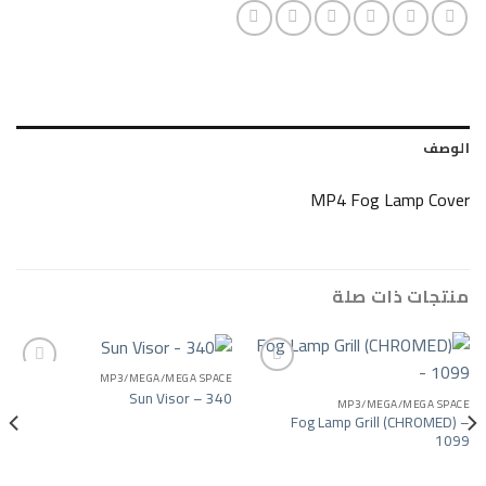
MP4 Fog La
ات صلة
MP3/MEGA/MEGA SPACE
Sun Visor – 340
MP3/MEGA/
Add to wishlist
Add to wishlist
Fog Lamp Grill 