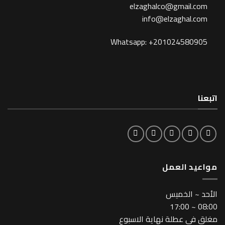
elzaghalco@gma
info@elzagh
Whatsapp: +201024
لعمل
خميس
طلة نهاية الاسبوع