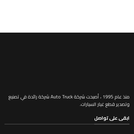
MP4
et parts -390
منذ عام 1995 ، أصبحت شركة Auto Truck شركة رائدة في تصنيع
 غيار السيارات.
 تواصل