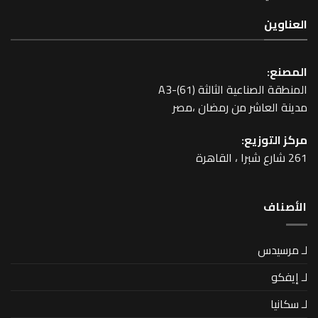
عية الثالثة A3-(61)
اشر من رمضان ،مصر
زيع: