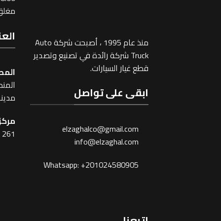
مغلق 
العن
منذ عام 1995 ، أصبحت شركة Auto
Truck شركة رائدة في تصنيع وتصدير
قطع غيار السيارات.
المص
المنطقة
ابقى على تواصل
مدينة
مركز 
elzaghalco@gmail.com
261 شارع شبرا ، القاهرة
info@elzaghal.com
Whatsapp: +201024580905
اتبعنا