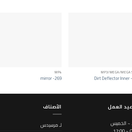
MP4
MP3/MEGA/MEGA 
mirror -269
Dirt Deflector Inner
يد العمل
اﻷصناف
 ~ الخميس
لـ مرسيدس
08