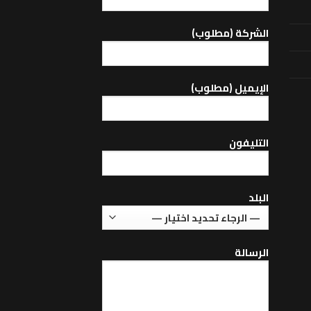
الشركة (مطلوب)
اﻹيميل (مطلوب)
التليفون
البلد
الرسالة