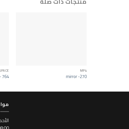
منتجات ذات صلة
SPACE
MP4
 – 764
mirror -270
مواع
اﻷحد
:00 ~ 17:00