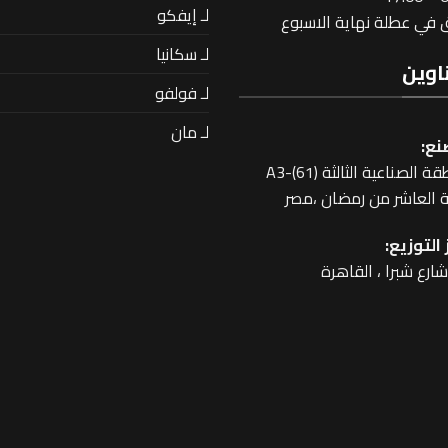
لـ إيفكو
في عطلة نهاية الاسبوع
لـ سكانيا
اوين
لـ فولفو
لـ مان
نع:
 الصناعية الثالثة A3-(61)
 العاشر من رمضان ،مصر
التوزيع: