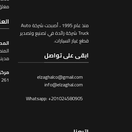
مغلق 
العن
منذ عام 1995 ، أصبحت شركة Auto
Truck شركة رائدة في تصنيع وتصدير
قطع غيار السيارات.
المص
المنطقة
ابقى على تواصل
مدينة
مركز 
elzaghalco@gmail.com
261 شارع شبرا ، القاهرة
info@elzaghal.com
Whatsapp: +201024580905
اتبعنا