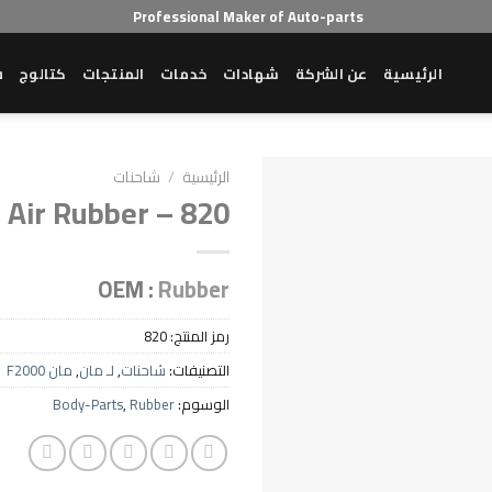
Professional Maker of Auto-parts
الرئيسية
عن الشركة
شهادات
خدمات
المنتجات
كتالوج
ش
الرئيسية
/
شاحنات
Air Rubber – 820
OEM :
Rubber
رمز المنتج:
820
التصنيفات:
شاحنات
,
لـ مان
,
مان F2000
الوسوم:
Rubber
,
Body-Parts