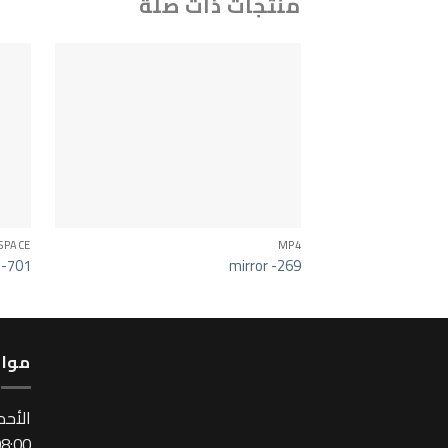
منتجات ذات صلة
SPACE
MP4
r -701
mirror -269
مواع
اﻷحد
:00 ~ 17:00