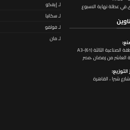
لـ إيفكو
في عطلة نهاية الاسبوع
لـ سكانيا
اوين
لـ فولفو
لـ مان
نع:
 الصناعية الثالثة A3-(61)
 العاشر من رمضان ،مصر
التوزيع: