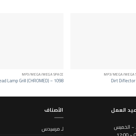
MP3/MEGA/MEGA SPACE
MP3/MEGA/MEGA 
ead Lamp Grill (CHROMED) – 1098
Dirt Diflecto
يد العمل
اﻷصناف
 ~ الخميس
لـ مرسيدس
08