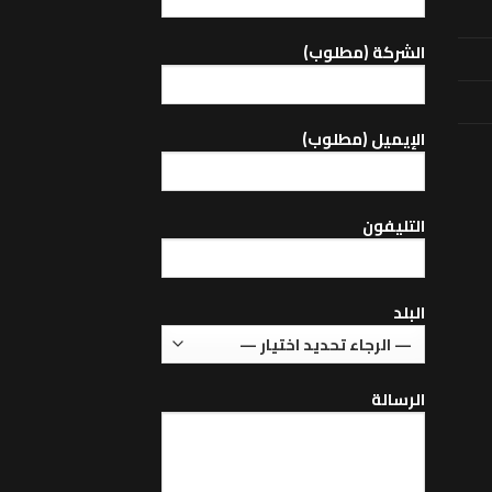
الشركة (مطلوب)
اﻹيميل (مطلوب)
التليفون
البلد
الرسالة