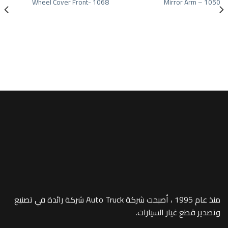
Wheel Cover Front- 1068
Mirror 
Add to wishlist
Add to wishlist
شاحنات
ubber) – 813
منذ عام 1995 ، أصبحت شركة Auto Truck شركة رائدة في تصنيع
 غيار السيارات.