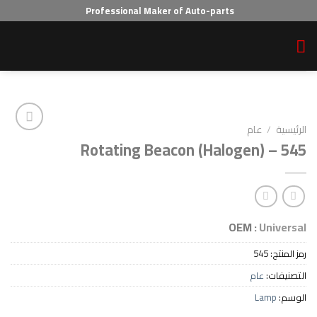
Professional Maker of Auto-parts
ام
Rotating Beacon (Halogen
Add to wishlist
OEM :
5
ام
L