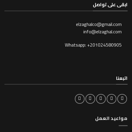
 تواصل
elzaghalco@gma
info@elzagh
Whatsapp: +201024
لعمل