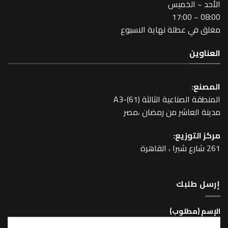
خميس
طلة نهاية الاسبوع
عية الثالثة A3-(61)
اشر من رمضان ،مصر
زيع:
بك
لوب)