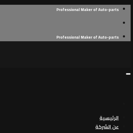
Skip
Professional Maker of Auto-parts
to
content
Professional Maker of Auto-parts
الرئيسية
عن الشركة