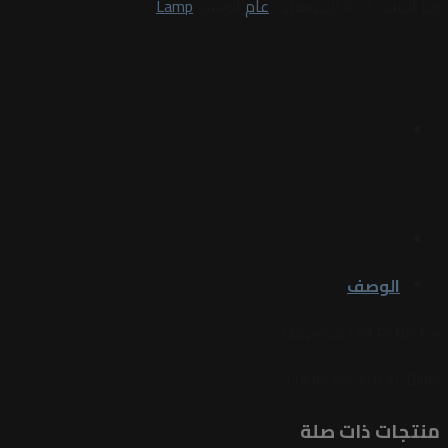
رمز المنتج:
607
التصنيفات:
عام
الوسم:
Lamp
الوصف
Universal Led Reflector
Colors (W-Y-R-G-Blue)
منتجات ذات صلة