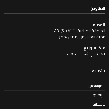
عية الثالثة A3-(61)
اشر من رمضان ،مصر
زيع: