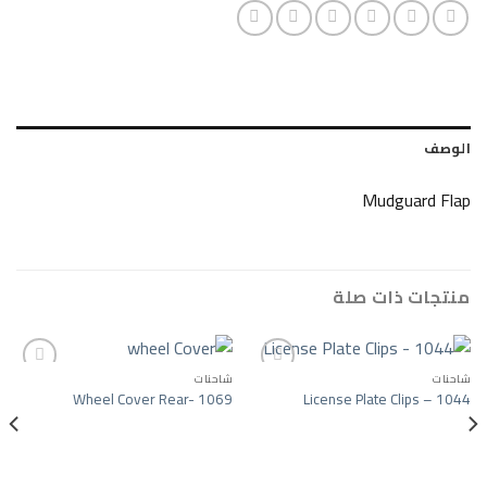
Mudg
ات صلة
شاحنات
Wheel Cover Rear- 1069
License Plate C
Add to wishlist
Add to wishlist