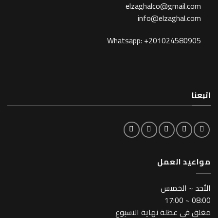
elzaghalco@gma
info@elzagh
Whatsapp: +201024
لعمل
خميس
طلة نهاية الاسبوع