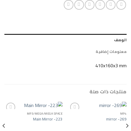
ضافية
410x
ات صلة
MP3/MEGA/MEGA SPACE
Main Mirror -223
Add to wishlist
Add to wishlist