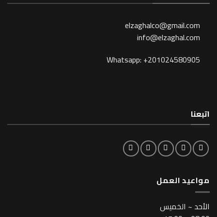
elzaghalco@gma
info@elzagh
Whatsapp: +201024
لعمل
خميس