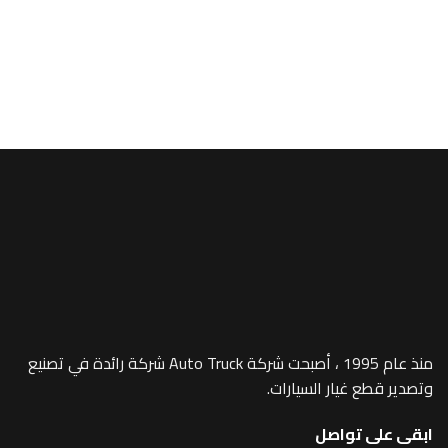
A/MEGA SPACE
t Grille -332
منذ عام 1995 ، أصبحت شركة Auto Truck شركة رائدة في تصنيع
 غيار السيارات.
 تواصل