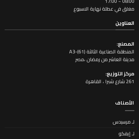
طلة نهاية الاسبوع
عية الثالثة A3-(61)
اشر من رمضان ،مصر
زيع: