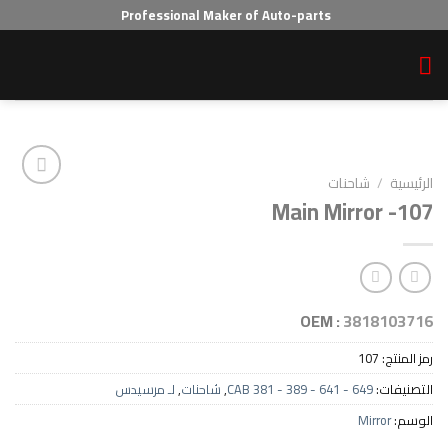
Professional Maker of Auto-parts
احنات
Main Mirr
Add to wishlist
OEM :
38
1
CAB 381 - 389 - 641 - 64
,
شاحنات
,
لـ مرسيدس
Mi