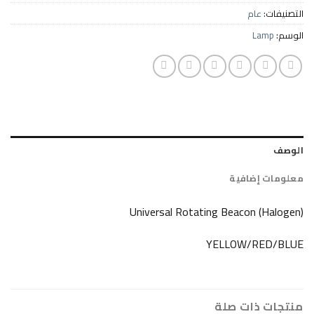
ام
L
ضافية
Universal Rotating Beacon
YELLOW/R
ات صلة