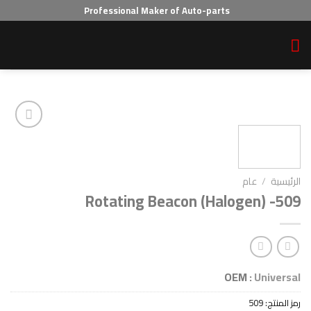
Professional Maker of Auto-parts
Add to wishlist
ام
Rotating Beacon (Haloge
OEM :
5