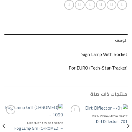
Sign Lamp Wi
For EURO (Tech-Star
ات صلة
MP3/MEGA/
Dirt Di
MP3/MEGA/MEGA SPACE
Add to wishlist
Add to wishlist
Fog Lamp Grill (CHROMED) –