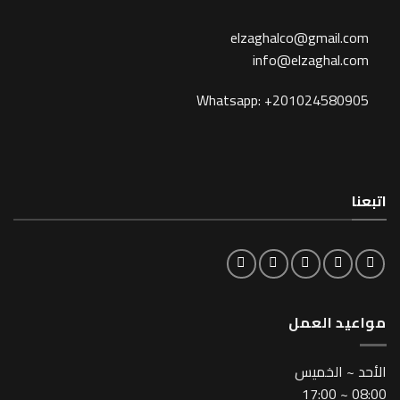
elzaghalco@gma
info@elzagh
Whatsapp: +201024
لعمل
خميس