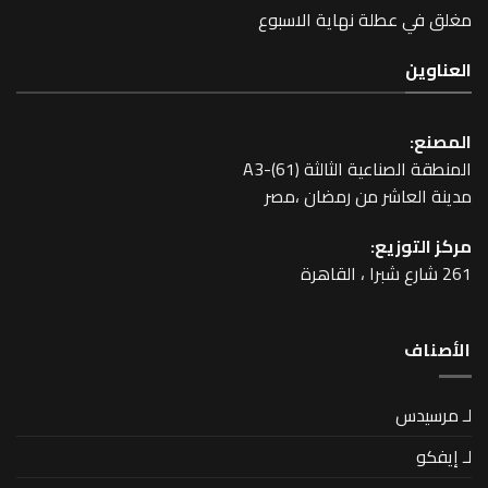
طلة نهاية الاسبوع
عية الثالثة A3-(61)
اشر من رمضان ،مصر
زيع: