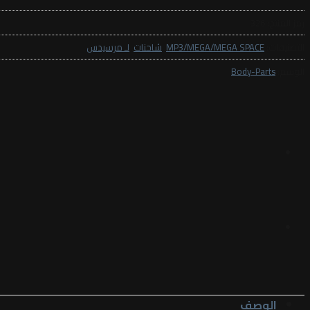
رمز المنتج:
326
التصنيفات:
MP3/MEGA/MEGA SPACE
,
شاحنات
,
لـ مرسيدس
الوسم:
Body-Parts
الوصف