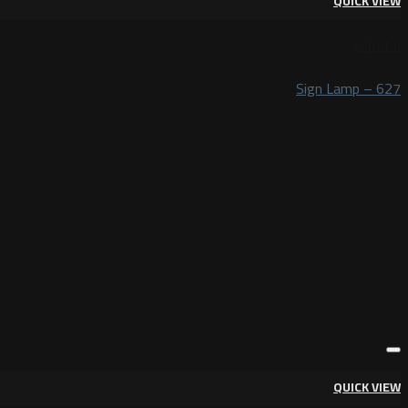
QUICK VIEW
شاحنات
Sign Lamp – 627
QUICK VIEW