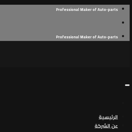
Skip
Professional Maker of Auto-parts
to
content
Professional Maker of Auto-parts
الرئيسية
عن الشركة