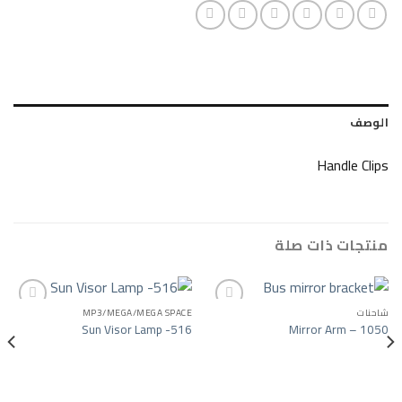
Ha
ات صلة
MP3/MEGA/MEGA SPACE
Sun Visor Lamp -516
Mirror 
Add to wishlist
Add to wishlist