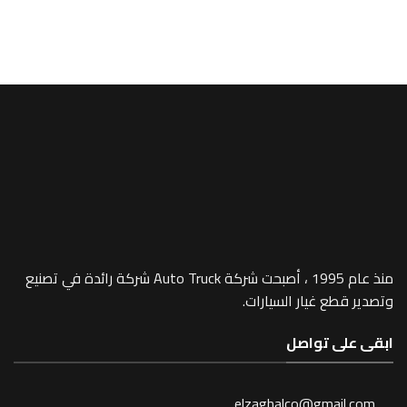
A/MEGA SPACE
t Grille -332
منذ عام 1995 ، أصبحت شركة Auto Truck شركة رائدة في تصنيع
 غيار السيارات.
 تواصل
elzaghalco@gma