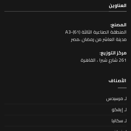
عية الثالثة A3-(61)
اشر من رمضان ،مصر
زيع: