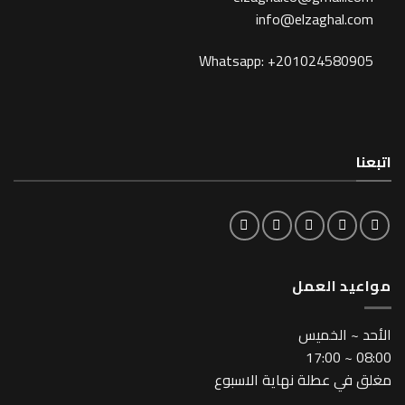
info@elzagh
Whatsapp: +201024
لعمل
خميس
طلة نهاية الاسبوع