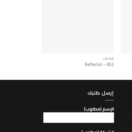
شاحنات
MP4
mirror -269
Reflector – 652
إرسل طلبك
اﻹسم (مطلوب)