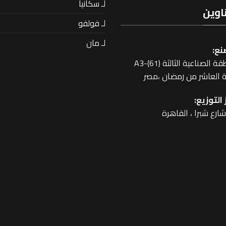
لـ سكانيا
اوين
لـ فولفو
لـ مان
نع:
 الصناعية الثالثة A3-(61)
 العاشر من رمضان ،مصر
التوزيع: