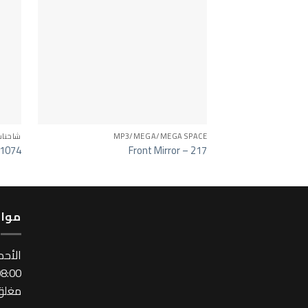
MP3/MEGA/MEGA SPACE
شاحنا
 1074
Front Mirror – 217
مواع
اﻷحد
:00 ~ 17:00
مغلق 