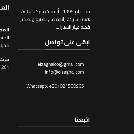
العن
منذ عام 1995 ، أصبحت شركة Auto
Truck شركة رائدة في تصنيع وتصدير
قطع غيار السيارات.
المص
المنطقة
ابقى على تواصل
مدينة
مركز 
elzaghalco@gmail.com
261 شارع شبرا ، القاهرة
info@elzaghal.com
Whatsapp: +201024580905
اتبعنا