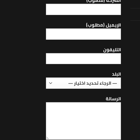
الشركة (مطلوب)
اﻹيميل (مطلوب)
التليفون
البلد
الرسالة