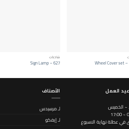
ت
شاحنات
Sign Lamp – 627
Wheel Cover set –
يد العمل
اﻷصناف
 ~ الخميس
لـ مرسيدس
08
لـ إيفكو
في عطلة نهاية الاسبوع