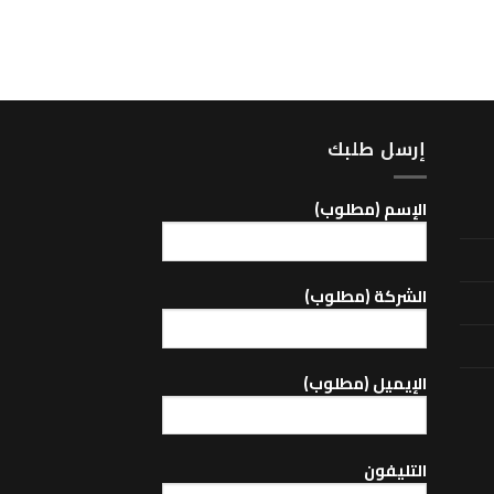
شاحنات
Reflector – 652
إرسل طلبك
اﻹسم (مطلوب)
الشركة (مطلوب)
اﻹيميل (مطلوب)
التليفون