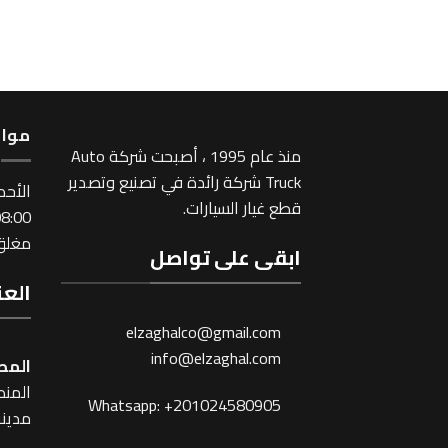
مواع
منذ عام 1995 ، أصبحت شركة Auto
Truck شركة رائدة في تصنيع وتصدير
اﻷحد
قطع غيار السيارات.
:00 ~ 17:00
مغلق 
ابقى على تواصل
العن
elzaghalco@gmail.com
info@elzaghal.com
المص
المنطقة
Whatsapp: +201024580905
مدينة