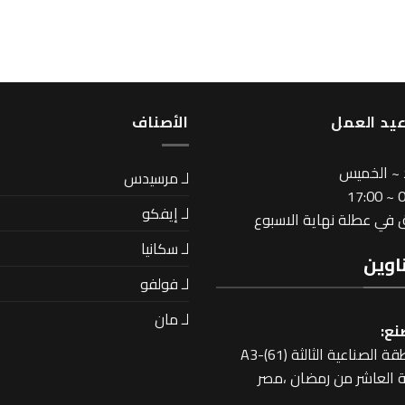
يد العمل
اﻷصناف
 ~ الخميس
لـ مرسيدس
08
لـ إيفكو
في عطلة نهاية الاسبوع
لـ سكانيا
اوين
لـ فولفو
لـ مان
نع:
 الصناعية الثالثة A3-(61)
 العاشر من رمضان ،مصر