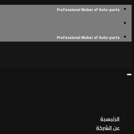
Skip
Professional Maker of Auto-parts
to
content
Professional Maker of Auto-parts
الرئيسية
عن الشركة