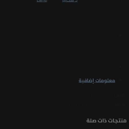
معلومات إضافية
الوزن
١٧٫٦ كيلوجرام
الأبعاد
٥٦ × ٢٧٫٥ × ٥٦ سنتيميتر
منتجات ذات صلة