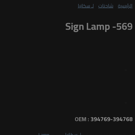
الرئيسية
/
شاحنات
/
لـ سكانيا
Sign Lamp -569
OEM :
394769-394768
رمز المنتج:
569
التصنيفات:
لـ سكانيا
الوسم:
Lamp