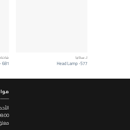
لـ سكانيا
شاحنا
– 681
Head Lamp -577
مواع
اﻷحد
:00 ~ 17:00
مغلق 