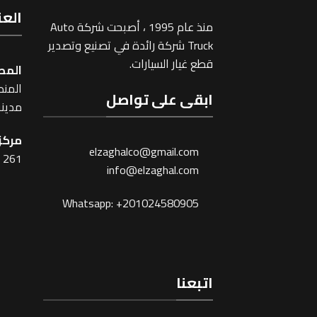
العن
منذ عام 1995 ، أصبحت شركة Auto
Truck شركة رائدة في تصنيع وتصدير
قطع غيار السيارات.
المص
المنطقة
ابقى على تواصل
مدينة
مركز 
elzaghalco@gmail.com
261 شارع شبرا ، القاهرة
info@elzaghal.com
Whatsapp: +201024580905
اتبعنا