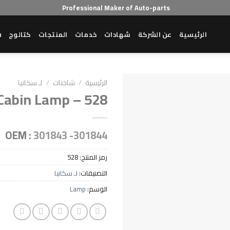
Professional Maker of Auto-parts
الرئيسية
عن الشركة
شهادات
خدمات
المنتجات
كتالوج
ش
الرئيسية
/
شاحنات
/
لـ سكانيا
Cabin Lamp – 528
OEM :
301843 -301844
رمز المنتج:
528
التصنيفات:
لـ سكانيا
الوسم:
Lamp