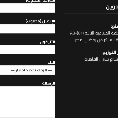
الشركة (مطلوب)
اوين
اﻹيميل (مطلوب)
نع:
 الصناعية الثالثة A3-(61)
 العاشر من رمضان ،مصر
التليفون
التوزيع:
البلد
الرسالة