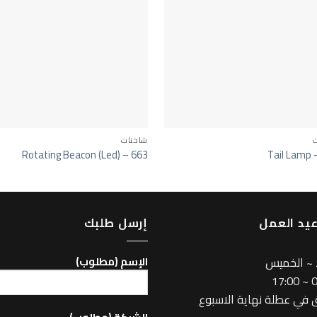
ت
شاحنات
Rotating Beacon (Led) – 663
Tail Lamp 
يد العمل
إرسل طلبك
 ~ الخميس
اﻹسم (مطلوب)
08
في عطلة نهاية الاسبوع