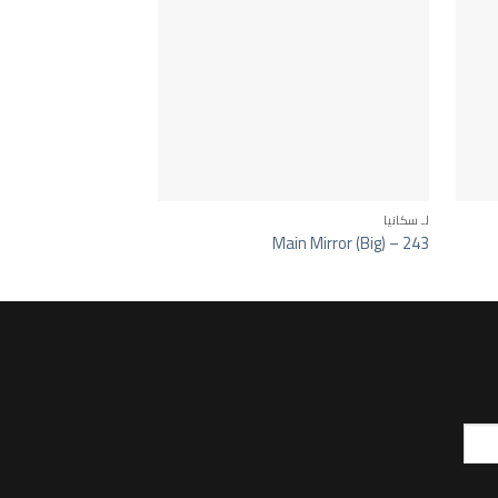
لـ سكانيا
لـ سكانيا
irror (Small) – 244
Main Mirror (Big) – 243