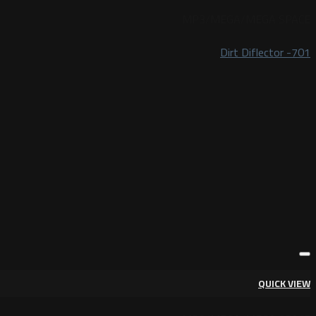
MP3/MEGA/MEGA SPACE
Dirt Diflector -701
QUICK VIEW