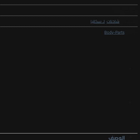
رمز المنتج:
366
التصنيفات:
شاحنات
,
لـ سكانيا
الوسم:
Body-Parts
الوصف