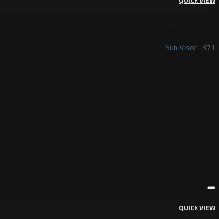
QUICK VIEW
MP3/MEGA/MEGA SPACE
Sun Visor -371
QUICK VIEW