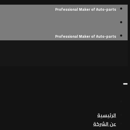
Skip
Professional Maker of Auto-parts
to
content
Professional Maker of Auto-parts
الرئيسية
عن الشركة