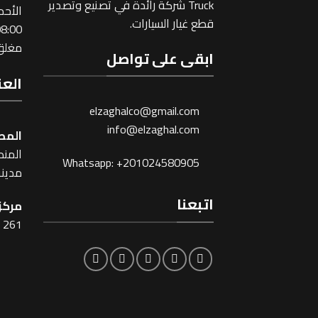
Truck شركة رائدة في تصنيع وتصدير
اﻷحد
قطع غيار السيارات.
:00 ~ 17:00
مغلق 
ابقى على تواصل
العن
elzaghalco@gmail.com
info@elzaghal.com
المص
المنطقة
Whatsapp: +201024580905
مدينة
اتبعنا
مركز 
261 شارع شبرا ، القاهرة