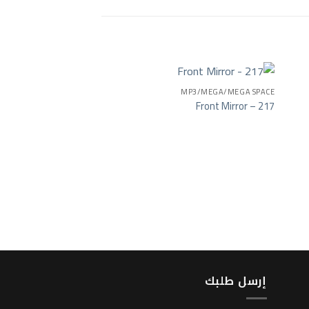
MP3/MEGA/MEGA SPACE
Front Mirror – 217
MP4
mirror -269
إرسل طلبك