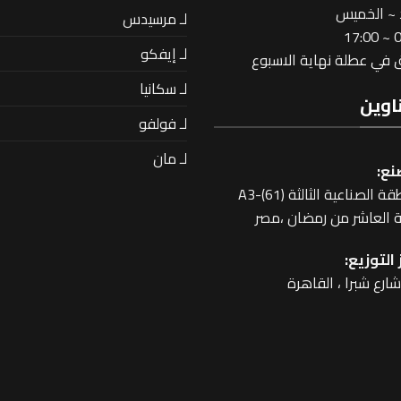
 ~ الخميس
لـ مرسيدس
08
لـ إيفكو
في عطلة نهاية الاسبوع
لـ سكانيا
اوين
لـ فولفو
لـ مان
نع:
 الصناعية الثالثة A3-(61)
 العاشر من رمضان ،مصر
التوزيع: