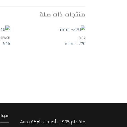
منتجات ذات صلة
SPACE
MP4
p -516
mirror -270
مواع
منذ عام 1995 ، أصبحت شركة Auto