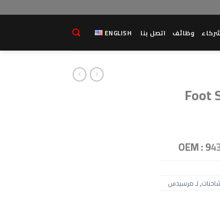
ركاء
وظائف
اتصل بنا
ENGLISH
Foot 
OEM : 9
4
احنات
,
لـ مرسيدس