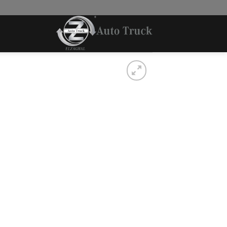
Ski
t
conten