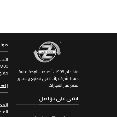
مواع
اﻷحد
:00 ~ 17:00
منذ عام 1995 ، أصبحت شركة Auto
مغلق 
Truck شركة رائدة في تصنيع وتصدير
العن
قطع غيار السيارات.
ابقى على تواصل
المص
المنطقة