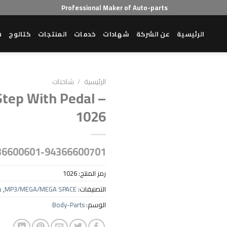
Professional Maker of Auto-parts
الرئيسية
عن الشركة
شهادات
خدمات
المنتجات
كتالوج
ش
الرئيسية
/
شاحنات
Step With Pedal –
1026
Add to wishlist
36600601-94366600701
رمز المنتج:
1026
التصنيفات:
MP3/MEGA/MEGA SPACE
,
ش
الوسم:
Body-Parts