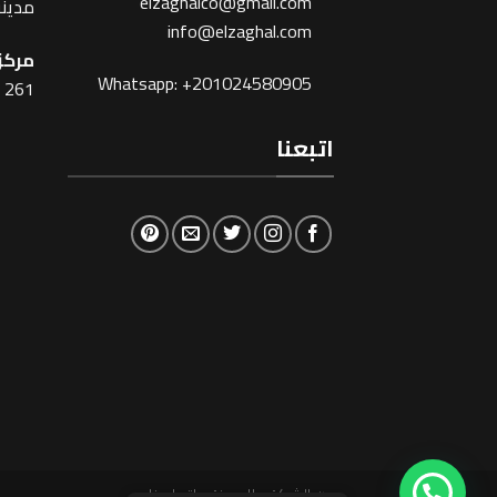
elzaghalco@gmail.com
مدينة
info@elzaghal.com
مركز 
Whatsapp: +201024580905
261 شارع شبرا ، القاهرة
اتبعنا
عن الشركة
المدونة
اتصل بنا