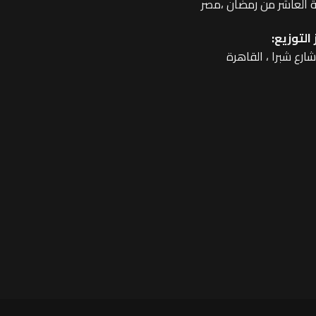
 العاشر من رمضان ،مصر
التوزيع: