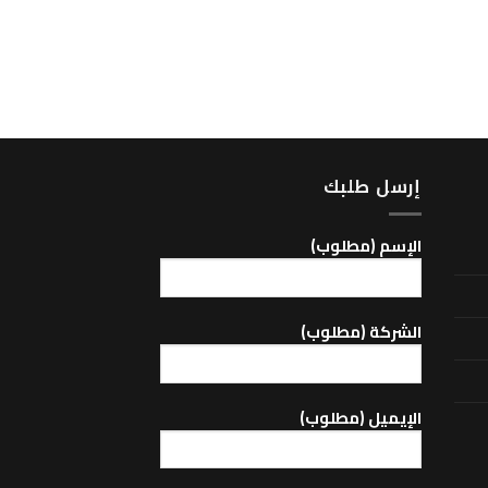
MP3/MEGA/MEGA SPACE
Sun Visor -371
إرسل طلبك
اﻹسم (مطلوب)
الشركة (مطلوب)
اﻹيميل (مطلوب)