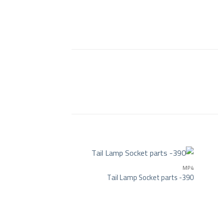
MP4
Tail Lamp Socket parts -390
Add to wishlist
Add to wishlist