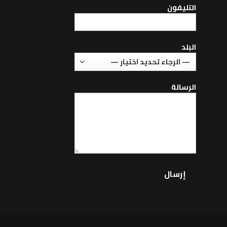
التليفون
البلد
الرسالة