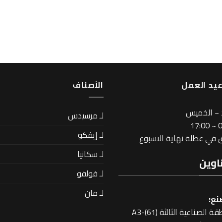
يد العمل
اﻷصناف
 ~ الخميس
لـ مرسيدس
08
لـ إيفكو
في عطلة نهاية الاسبوع
لـ سكانيا
اوين
لـ فولفو
لـ مان
نع:
 الصناعية الثالثة A3-(61)