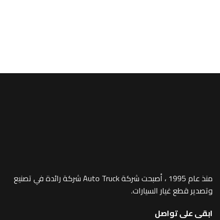
A/MEGA SPACE
e (Chrome) –
1019
منذ عام 1995 ، أصبحت شركة Auto Truck شركة رائدة في تصنيع
 غيار السيارات.
 تواصل