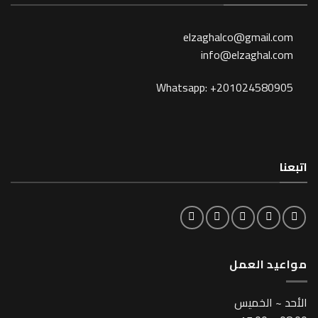
elzaghalco@gma
info@elzagh
Whatsapp: +201024
لعمل
خميس