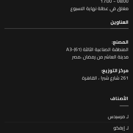
طلة نهاية الاسبوع
عية الثالثة A3-(61)
اشر من رمضان ،مصر
زيع: