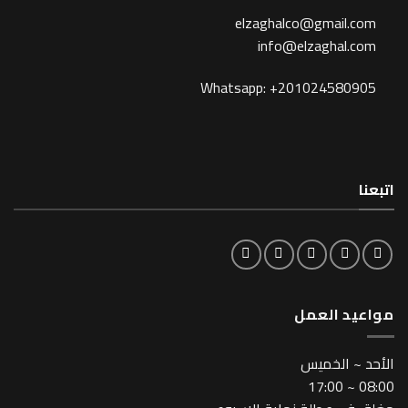
elzaghalco@gma
info@elzagh
Whatsapp: +201024
لعمل
خميس