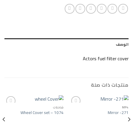
Actors fuel fi
ات صلة
شاحنات
Wheel Cover set – 1074
Add to wishlist
Add to wishlist