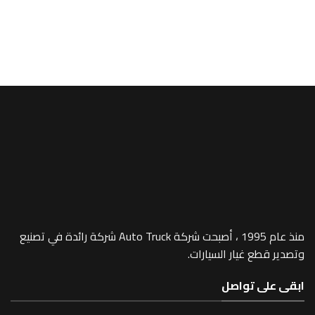
A/MEGA SPACE
e (Chrome) –
1019
منذ عام 1995 ، أصبحت شركة Auto Truck شركة رائدة في تصنيع
 غيار السيارات.
 تواصل