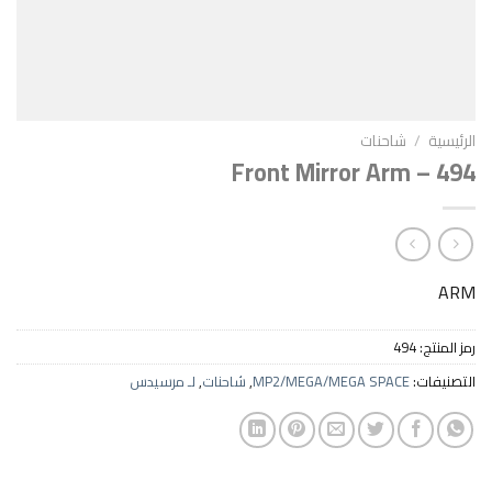
احنات
Front Mirror Ar
4
MP2/MEGA/MEGA SPAC
,
شاحنات
,
لـ مرسيدس