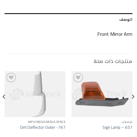
Front M
ات صلة
Add to wishlist
Add to wishlist
A/MEGA SPACE
MP3/MEGA/MEGA SPACE
e (Chrome) –
Dirt Deflector Outer -767
Sign 
1019