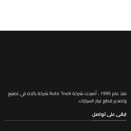
A/MEGA SPACE
or Outer -767
منذ عام 1995 ، أصبحت شركة Auto Truck شركة رائدة في تصنيع
 غيار السيارات.
 تواصل