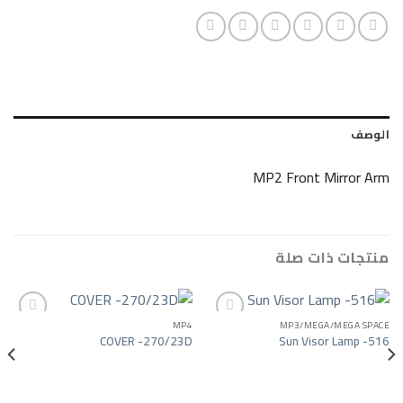
MP2 Front M
ات صلة
MP4
MP3/MEGA/
COVER -270/23D
Sun Visor
Add to wishlist
Add to wishlist