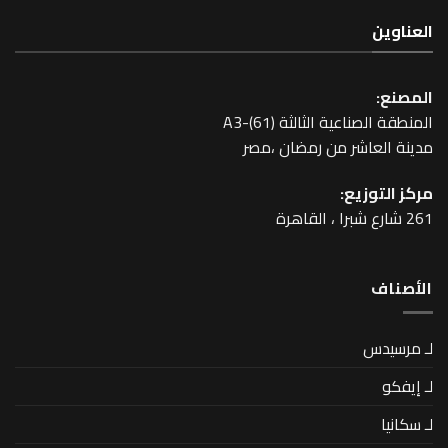
عية الثالثة A3-(61)
اشر من رمضان ،مصر
زيع: