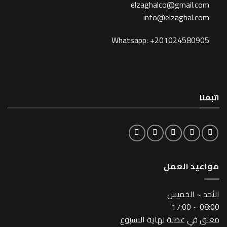
elzaghalco@gma
info@elzagh
Whatsapp: +201024
لعمل
خميس
طلة نهاية الاسبوع