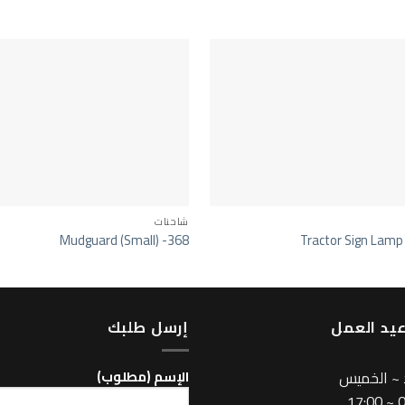
شاحنات
Mudguard (Small) -368
Tractor Sign Lamp
يد العمل
إرسل طلبك
 ~ الخميس
اﻹسم (مطلوب)
08