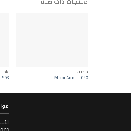
منتجات ذات صلة
شاحنات
عام
 -593
Mirror Arm – 1050
مواع
اﻷحد
:00 ~ 17:00