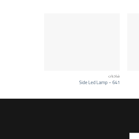
شاحنات
شاحنات
 Cover Set – 1056
Side Led Lamp – 641