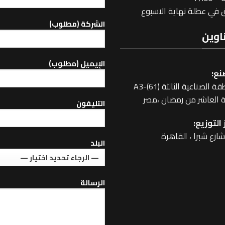
في عطلة نهاية الاسبوع
الشركة (مطلوب)
اوين
اﻹيميل (مطلوب)
نع:
 الصناعية الثالثة A3-(61)
 العاشر من رمضان ،مصر
التليفون
التوزيع:
البلد
الرسالة