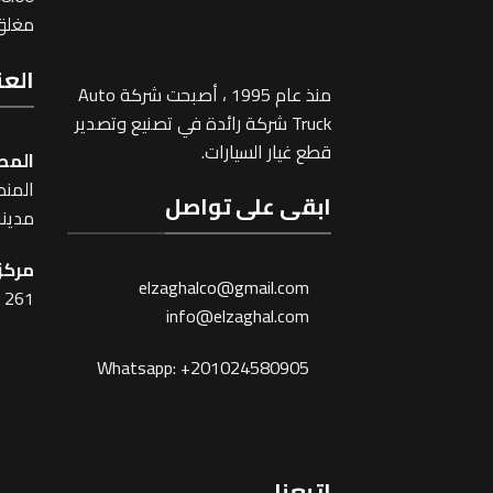
مغلق 
العن
منذ عام 1995 ، أصبحت شركة Auto
Truck شركة رائدة في تصنيع وتصدير
قطع غيار السيارات.
المص
المنطقة
ابقى على تواصل
مدينة
مركز 
elzaghalco@gmail.com
261 شارع شبرا ، القاهرة
info@elzaghal.com
Whatsapp: +201024580905
اتبعنا