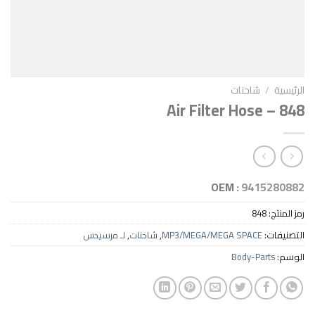
احنات
Air Filter Hos
OEM :
94
8
MP3/MEGA/MEGA SPAC
,
شاحنات
,
لـ مرسيدس
Body-P