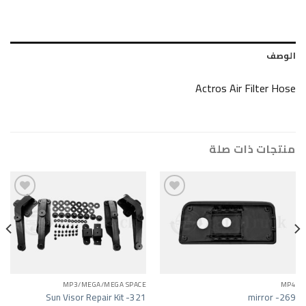
Actros Air F
ات صلة
Add to wishlist
Add to wishlist
A/MEGA SPACE
MP3/MEGA/MEGA SPACE
 (CHROMED) –
Sun Visor Repair Kit -321