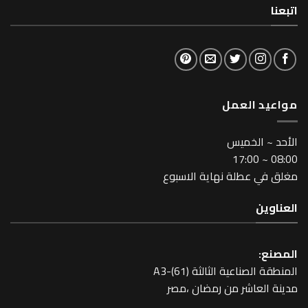
لعمل
خميس
طلة نهاية الاسبوع
عية الثالثة A3-(61)
اشر من رمضان ،مصر