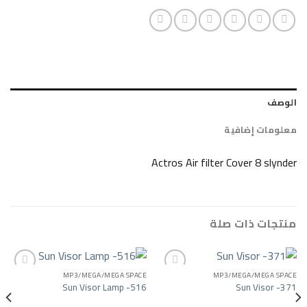
ضافية
Actros Air filter Cover
ات صلة
MP3/MEGA/MEGA SPACE
MP3/MEGA/
Sun Visor Lamp -516
Sun
Add to wishlist
Add to wishlist