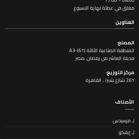
طلة نهاية الاسبوع
عية الثالثة A3-(61)
اشر من رمضان ،مصر
زيع: