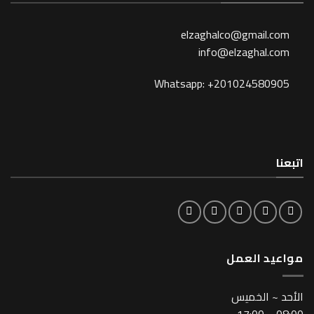
elzaghalco@gma
info@elzagh
Whatsapp: +201024
لعمل
خميس