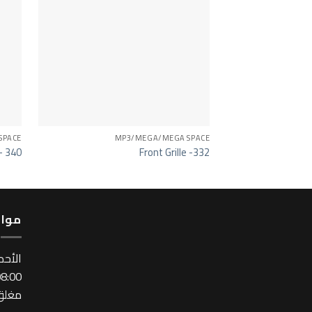
SPACE
MP3/MEGA/MEGA SPACE
– 340
Front Grille -332
مواع
اﻷحد
:00 ~ 17:00
مغلق 