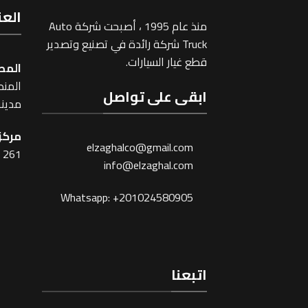
العن
منذ عام 1995 ، أصبحت شركة Auto
Truck شركة رائدة في تصنيع وتصدير
قطع غيار السيارات.
المص
المنطقة
ابقى على تواصل
مدينة
مركز 
elzaghalco@gmail.com
261 شارع شبرا ، القاهرة
info@elzaghal.com
Whatsapp: +201024580905
اتبعنا