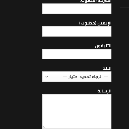
الشركة (مطلوب)
اﻹيميل (مطلوب)
التليفون
البلد
الرسالة