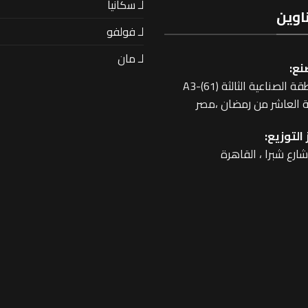
لـ سكانيا
اوين
لـ فولفو
لـ مان
نع:
 الصناعية الثالثة A3-(61)
 العاشر من رمضان ،مصر
التوزيع: