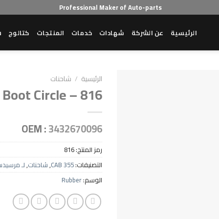
Professional Maker of Auto-parts
الرئيسية
عن الشركة
شهادات
خدمات
المنتجات
كتالوج
ش
الرئيسية
/
شاحنات
 Boot Circle – 816
OEM :
3432670096
رمز المنتج:
816
التصنيفات:
CAB 355
,
شاحنات
,
لـ مرسيد
الوسم:
Rubber