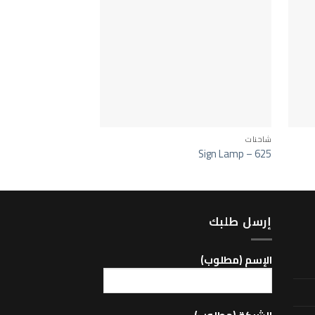
شاحنات
MP4
Mirror -271
Sign Lamp – 625
إرسل طلبك
اﻹسم (مطلوب)