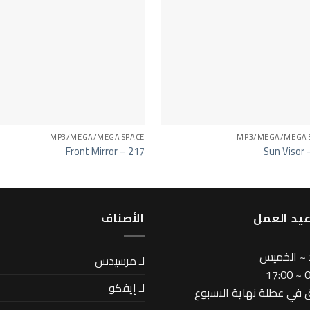
MP3/MEGA/MEGA SPACE
MP3/MEGA/MEGA 
Front Mirror – 217
Sun Visor 
يد العمل
اﻷصناف
 ~ الخميس
لـ مرسيدس
08
لـ إيفكو
في عطلة نهاية الاسبوع