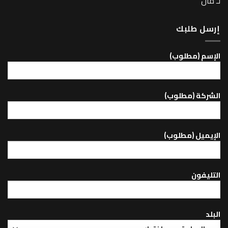
لـ مان
إرسل طلبك
اﻹسم (مطلوب)
الشركة (مطلوب)
اﻹيميل (مطلوب)
التليفون
البلد