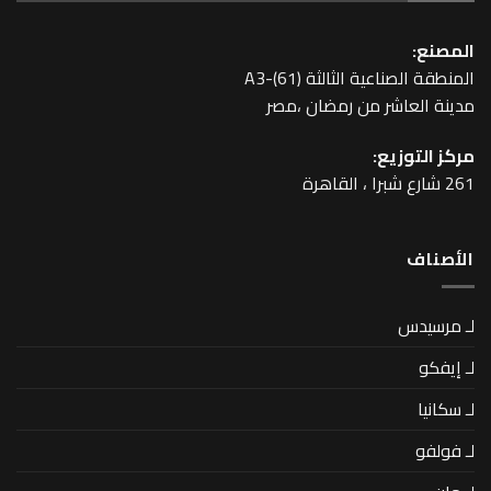
المصنع:
المنطقة الصناعية الثالثة A3-(61)
مدينة العاشر من رمضان ،مصر
مركز التوزيع:
261 شارع شبرا ، القاهرة
اﻷصناف
لـ مرسيدس
لـ إيفكو
لـ سكانيا
لـ فولفو