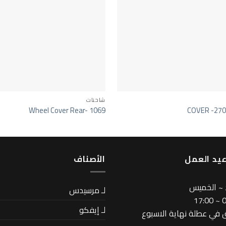
شاحنات
Wheel Cover Rear- 1069
COVER -27
يد العمل
اﻷصناف
 ~ الخميس
لـ مرسيدس
08
لـ إيفكو
في عطلة نهاية الاسبوع