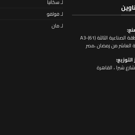
لـ سكانيا
اوين
لـ فولفو
لـ مان
نع:
 الصناعية الثالثة A3-(61)
 العاشر من رمضان ،مصر
التوزيع: