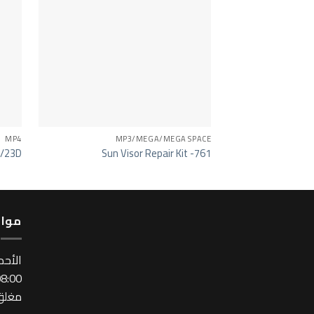
MP4
MP3/MEGA/MEGA SPACE
0/23D
Sun Visor Repair Kit -761
مواع
اﻷحد
:00 ~ 17:00
مغلق 