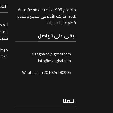
العن
منذ عام 1995 ، أصبحت شركة Auto
Truck شركة رائدة في تصنيع وتصدير
قطع غيار السيارات.
المص
المنطقة
ابقى على تواصل
مدينة
مركز 
elzaghalco@gmail.com
261 شارع شبرا ، القاهرة
info@elzaghal.com
Whatsapp: +201024580905
اتبعنا