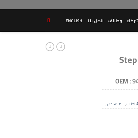
ركاء
وظائف
اتصل بنا
ENGLISH
Step
OEM :
9
احنات
,
لـ مرسيدس