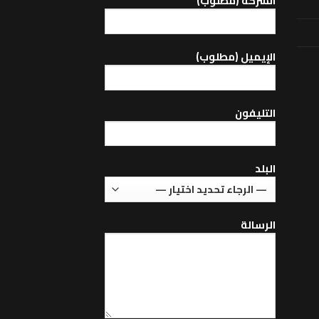
الشركة (مطلوب)
اﻹيميل (مطلوب)
التليفون
البلد
الرسالة