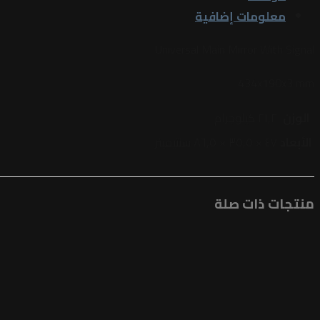
معلومات إضافية
Universal Main Mirror With Signal
434x190x3 mm
الوزن
٢١٫٢ كيلوجرام
الأبعاد
٤٧ × ٣٥٫٥ × ٨٦٫٥ سنتيميتر
منتجات ذات صلة