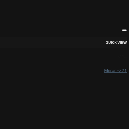
QUICK VIEW
MP4
Mirror -271