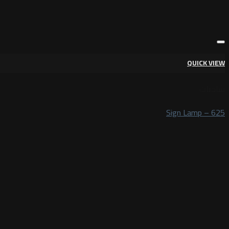
QUICK VIEW
شاحنات
Sign Lamp – 625