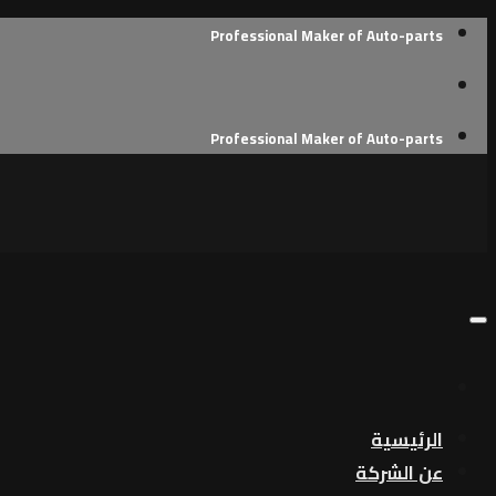
Skip
Professional Maker of Auto-parts
to
content
Professional Maker of Auto-parts
الرئيسية
عن الشركة