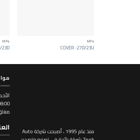
MP4
MP4
0/23D
COVER -270/23U
مواع
اﻷحد
:00 ~ 17:00
مغلق 
العن
منذ عام 1995 ، أصبحت شركة Auto
Truck شركة رائدة في تصنيع وتصدير