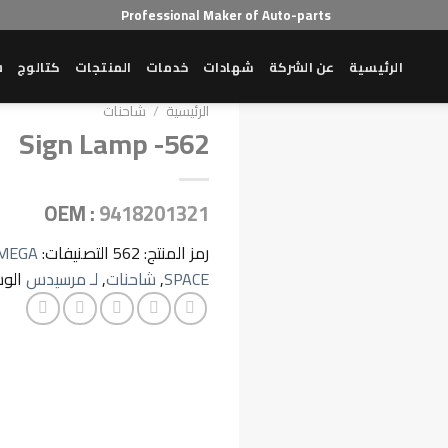
Professional Maker of Auto-parts
الرئيسية
عن الشركة
شهادات
خدمات
المنتجات
كتالوج
ش
الرئيسية
/
شاحنات
Sign Lamp -562
OEM :
9418201321
رمز المنتج:
562
التصنيفات:
MEGA
SPACE
,
شاحنات
,
لـ مرسيدس
الو