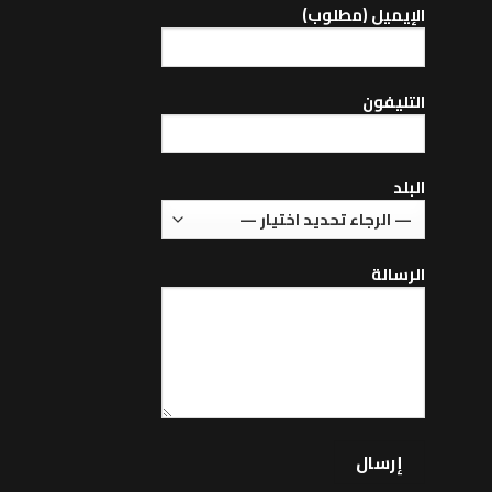
اﻹيميل (مطلوب)
التليفون
البلد
الرسالة