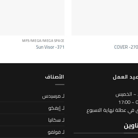
MP3/MEGA/MEGA SPACE
Sun Visor -371
COVER -27
يد العمل
اﻷصناف
 ~ الخميس
لـ مرسيدس
08
لـ إيفكو
في عطلة نهاية الاسبوع
لـ سكانيا
اوين
لـ فولفو