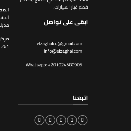
قطع غيار السيارات.
المص
المنطقة
ابقى على تواصل
مدينة
مركز 
elzaghalco@gmail.com
261 شارع شبرا ، القاهرة
info@elzaghal.com
Whatsapp: +201024580905
اتبعنا