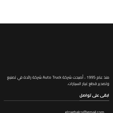
A/MEGA SPACE
Clips- 1067
منذ عام 1995 ، أصبحت شركة Auto Truck شركة رائدة في تصنيع
 غيار السيارات.
 تواصل
elzaghalco@gma