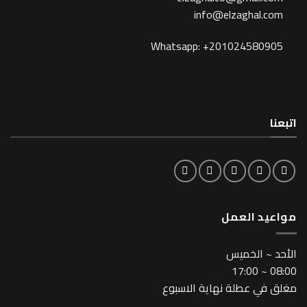
info@elzagh
Whatsapp: +201024
لعمل
خميس
طلة نهاية الاسبوع