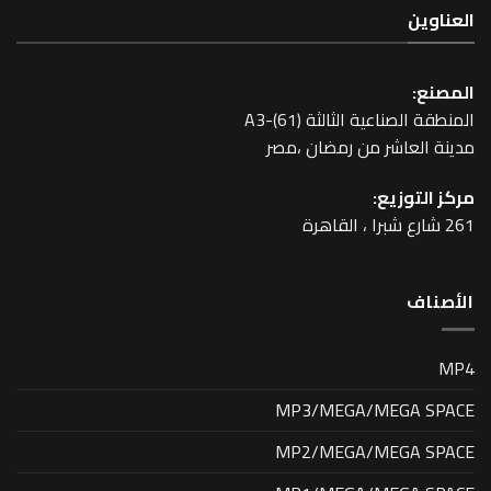
عية الثالثة A3-(61)
اشر من رمضان ،مصر
زيع:
MP3/MEGA/MEG
MP2/MEGA/MEG