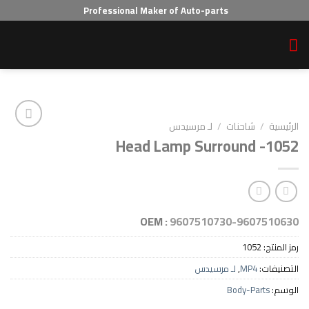
Professional Maker of Auto-parts
احنات
/
لـ مرسيدس
Head Lamp Surround
Add to wishlist
OEM :
9607510730-96
10
MP
,
لـ مرسيدس
Body-P