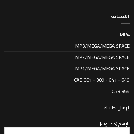
MP3/MEGA/MEG
MP2/MEGA/MEG
MP1/MEGA/MEG
CAB 381 - 389 - 
بك
لوب)