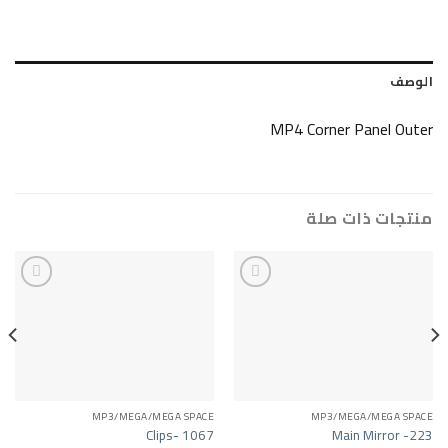
MP4 Corner Pa
ات صلة
Add to wishlist
Add to wishlist
A/MEGA SPACE
MP3/MEGA/MEGA SPACE
MP3/MEGA/
or Lamp -516
Clips- 1067
Main 