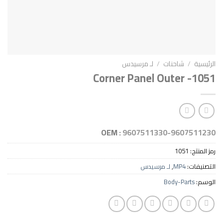
احنات
/
لـ مرسيدس
Corner Panel Oute
OEM :
9607511330-96
10
MP
,
لـ مرسيدس
Body-P