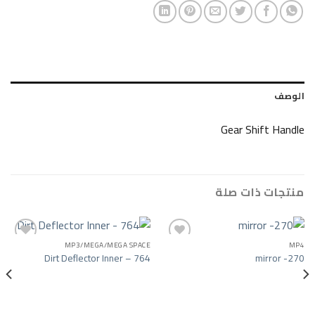
Gear Sh
ات صلة
MP3/MEGA/MEGA SPACE
Dirt Deflector Inner – 764
Add to wishlist
Add to wishlist