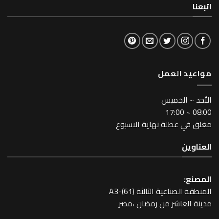
لعمل
خميس
طلة نهاية الاسبوع
عية الثالثة A3-(61)
اشر من رمضان ،مصر