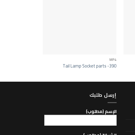
MP4
MP4
mirror -270
Tail Lamp Socket parts -390
إرسل طلبك
اﻹسم (مطلوب)