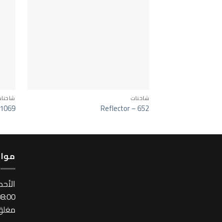
شاحنات
شاحنا
 1069
Reflector – 652
مواع
اﻷحد
:00 ~ 17:00
مغلق 