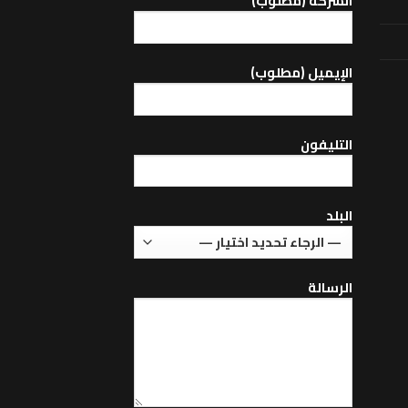
الشركة (مطلوب)
اﻹيميل (مطلوب)
التليفون
البلد
الرسالة