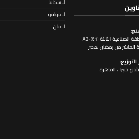
لـ سكانيا
اوين
لـ فولفو
لـ مان
نع:
 الصناعية الثالثة A3-(61)
 العاشر من رمضان ،مصر
التوزيع: