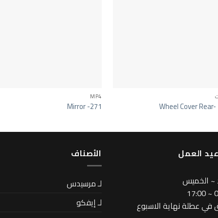
ت
MP4
Mirror -271
Wheel Cover Rear-
يد العمل
اﻷصناف
 ~ الخميس
لـ مرسيدس
08
لـ إيفكو
في عطلة نهاية الاسبوع