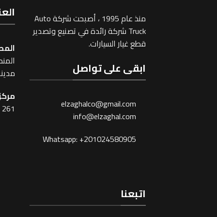
العن
منذ عام 1995 ، أصبحت شركة Auto
Truck شركة رائدة في تصنيع وتصدير
قطع غيار السيارات.
المص
المنطقة
ابقى على تواصل
مدينة
مركز 
elzaghalco@gmail.com
261 شارع شبرا ، القاهرة
info@elzaghal.com
Whatsapp: +201024580905
اتبعنا