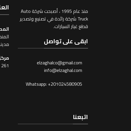
العن
منذ عام 1995 ، أصبحت شركة Auto
Truck شركة رائدة في تصنيع وتصدير
قطع غيار السيارات.
المص
المنطقة
ابقى على تواصل
مدينة
مركز 
elzaghalco@gmail.com
261 شارع شبرا ، القاهرة
info@elzaghal.com
Whatsapp: +201024580905
اتبعنا