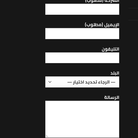
الشركة (مطلوب)
اﻹيميل (مطلوب)
التليفون
البلد
الرسالة