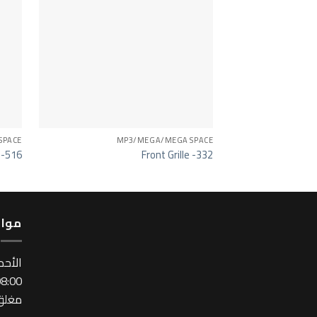
SPACE
MP3/MEGA/MEGA SPACE
 -516
Front Grille -332
مواع
اﻷحد
:00 ~ 17:00
مغلق 