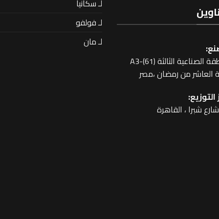
لـ سكانيا
اوين
لـ فولفو
لـ مان
نع:
 الصناعية الثالثة A3-(61)
 العاشر من رمضان ،مصر
التوزيع: