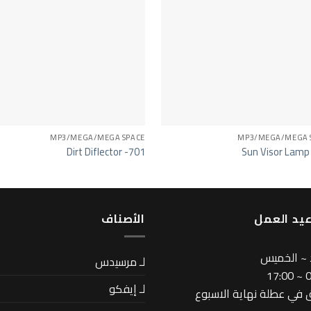
MP3/MEGA/MEGA SPACE
MP3/MEGA/MEGA 
Dirt Diflector -701
Sun Visor Lamp
يد العمل
اﻷصناف
 ~ الخميس
لـ مرسيدس
08
لـ إيفكو
في عطلة نهاية الاسبوع