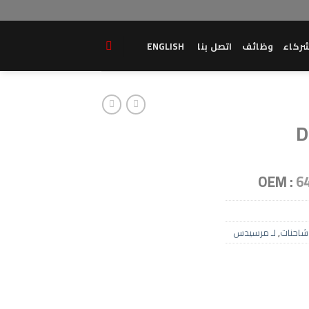
ركاء
وظائف
اتصل بنا
ENGLISH
D
OEM :
6
شاحنات
,
لـ مرسيدس