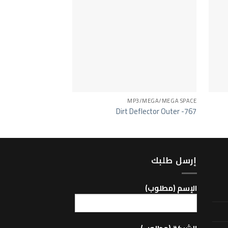
MP3/MEGA/MEGA SPACE
شاحنات
Reflector – 652
Dirt Deflector Outer -767
إرسل طلبك
اﻹسم (مطلوب)