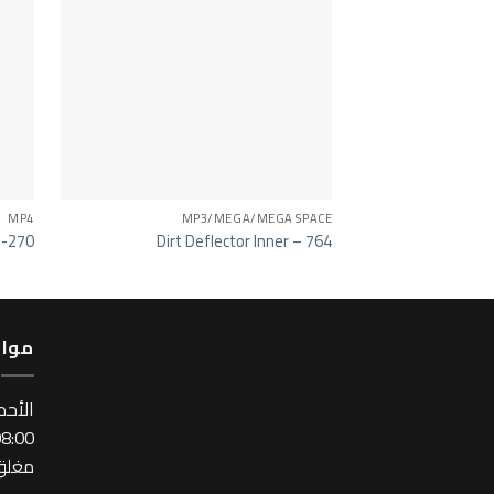
MP4
MP3/MEGA/MEGA SPACE
 -270
Dirt Deflector Inner – 764
مواع
اﻷحد
:00 ~ 17:00
مغلق 