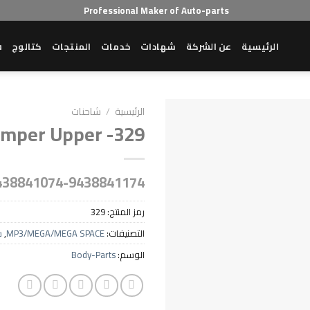
Professional Maker of Auto-parts
الرئيسية
عن الشركة
شهادات
خدمات
المنتجات
كتالوج
ش
الرئيسية
/
شاحنات
mper Upper -329
438841074-9438841174
رمز المنتج:
329
التصنيفات:
MP3/MEGA/MEGA SPACE
,
ش
الوسم:
Body-Parts