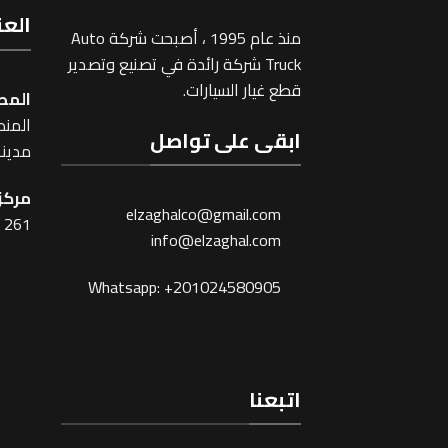
العن
منذ عام 1995 ، أصبحت شركة Auto
Truck شركة رائدة في تصنيع وتصدير
قطع غيار السيارات.
المص
المنطقة
ابقى على تواصل
مدينة
مركز 
elzaghalco@gmail.com
261 شارع شبرا ، القاهرة
info@elzaghal.com
Whatsapp: +201024580905
اتبعنا