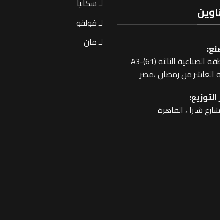
لـ سكانيا
اوين
لـ فولفو
لـ مان
نع:
 الصناعية الثالثة A3-(61)
 العاشر من رمضان ،مصر
التوزيع: