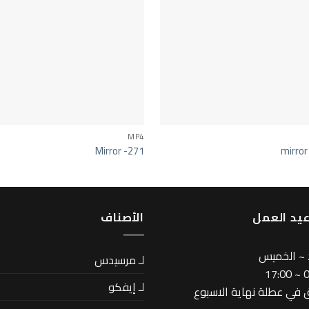
MP4
Mirror -271
mirror
يد العمل
اﻷصناف
 ~ الخميس
لـ مرسيدس
08
لـ إيفكو
في عطلة نهاية الاسبوع