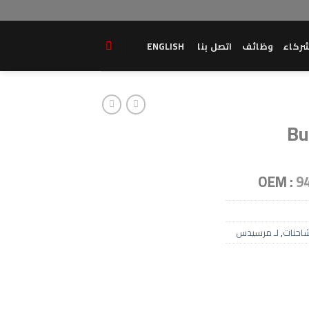
ركاء
وظائف
اتصل بنا
ENGLISH
Bu
OEM :
9
احنات
,
لـ مرسيدس