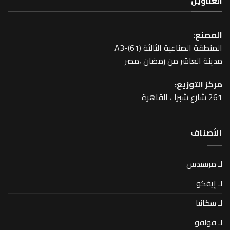
عية الثالثة A3-(61)
اشر من رمضان ،مصر
زيع: