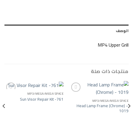
MP4 U
ات صلة
MP3/MEGA/MEGA SPACE
Sun Visor Repair Kit -761
MP3/MEGA/
Add to wishlist
Add to wishlist
Head Lamp Frame 
شاحنات