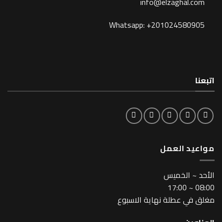
info@elzagh
Whatsapp: +201024
لعمل
خميس
طلة نهاية الاسبوع