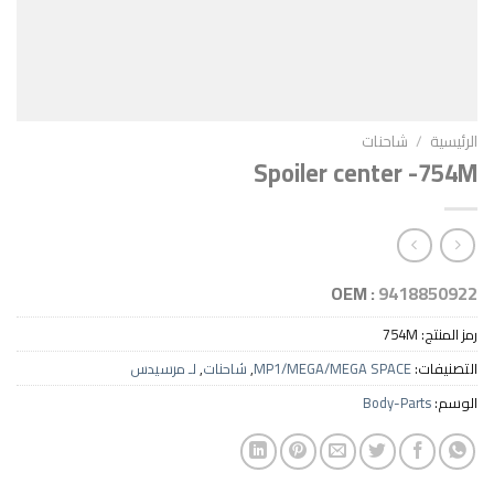
احنات
Spoiler cente
OEM :
94
75
MP1/MEGA/MEGA SPAC
,
شاحنات
,
لـ مرسيدس
Body-P