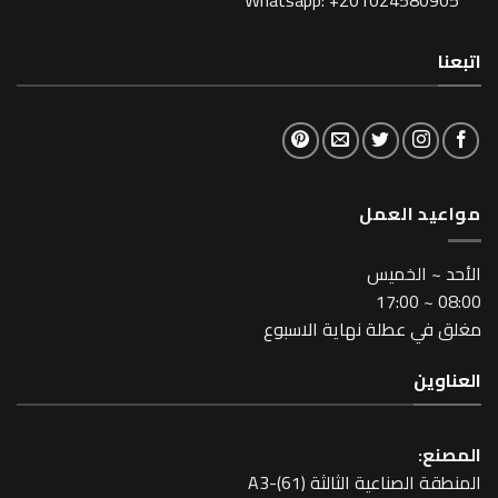
Whatsapp: +201024
لعمل
خميس
طلة نهاية الاسبوع
عية الثالثة A3-(61)