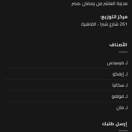
اشر من رمضان ،مصر
زيع:
بك