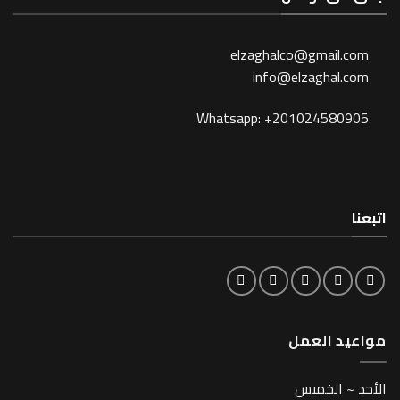
elzaghalco@gma
info@elzagh
Whatsapp: +201024
لعمل
خميس