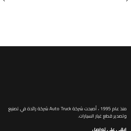
شاحنات
n Lamp – 627
منذ عام 1995 ، أصبحت شركة Auto Truck شركة رائدة في تصنيع
 غيار السيارات.
 تواصل