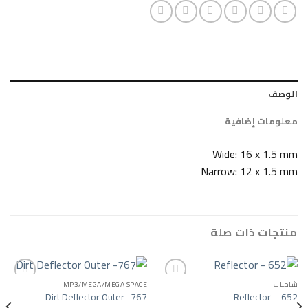
ضافية
Wide: 16
Narrow: 12
ات صلة
MP3/MEGA/MEGA SPACE
Dirt Deflector Outer -767
Refl
Add to wishlist
Add to wishlist