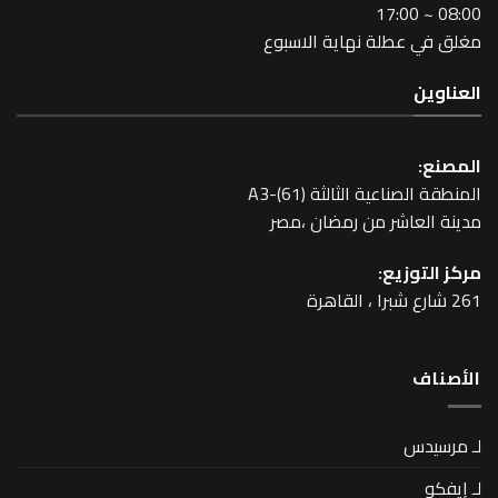
طلة نهاية الاسبوع
عية الثالثة A3-(61)
اشر من رمضان ،مصر
زيع: