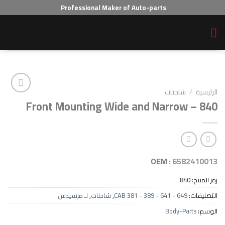
Professional Maker of Auto-parts
احنات
Front Mounting Wide and Narro
Add to wishlist
OEM :
65
8
CAB 381 - 389 - 641 - 64
,
شاحنات
,
لـ مرسيدس
Body-P